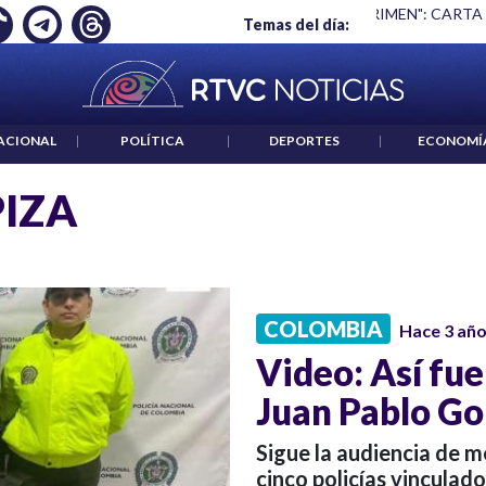
Ó EMPLEO: JP MORGAN
|
"HABLAR NO ES UN CRIMEN": CARTA
Temas del día:
ACIONAL
|
POLÍTICA
|
DEPORTES
|
ECONOMÍ
IZA
COLOMBIA
Hace 3 añ
Video: Así fue
Juan Pablo Go
Sigue la audiencia de 
cinco policías vinculado