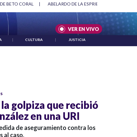
 DE BETO CORAL
|
ABELARDO DE LA ESPRIELLA Y DMG
|
VER EN VIVO
A
|
CULTURA
|
JUSTICIA
os
 la golpiza que recibió
nzález en una URI
medida de aseguramiento contra los
s al caso.