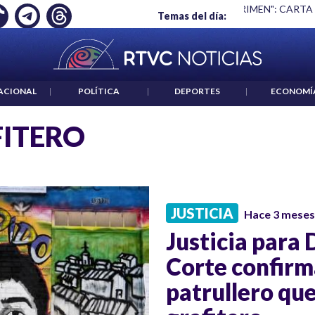
Ó EMPLEO: JP MORGAN
|
"HABLAR NO ES UN CRIMEN": CARTA
Temas del día:
ACIONAL
|
POLÍTICA
|
DEPORTES
|
ECONOMÍ
ITERO
JUSTICIA
Hace 3 meses
Justicia para 
Corte confirm
patrullero que