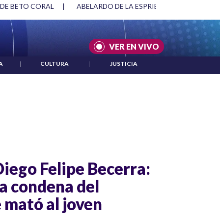
 DE BETO CORAL
|
ABELARDO DE LA ESPRIELLA Y DMG
|
VER EN VIVO
A
|
CULTURA
|
JUSTICIA
Diego Felipe Becerra:
a condena del
 mató al joven