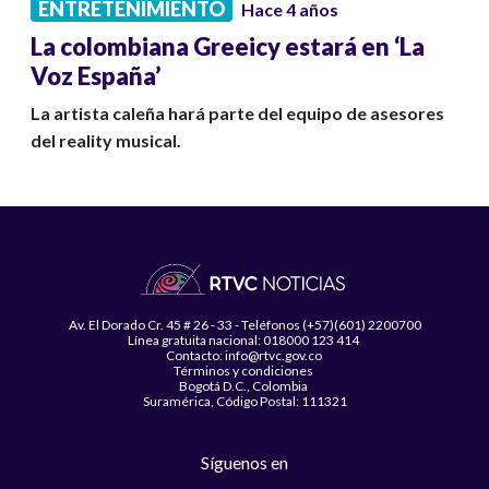
ENTRETENIMIENTO
Hace 4 años
La colombiana Greeicy estará en ‘La
Voz España’
La artista caleña hará parte del equipo de asesores
del reality musical.
Av. El Dorado Cr. 45 # 26 - 33 - Teléfonos (+57)(601) 2200700
Línea gratuita nacional: 018000 123 414
Contacto: info@rtvc.gov.co
Términos y condiciones
Bogotá D.C., Colombia
Suramérica, Código Postal: 111321
Síguenos en