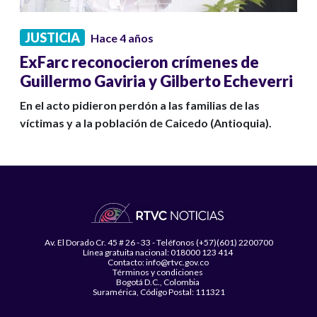
JUSTICIA
Hace 4 años
ExFarc reconocieron crímenes de
Guillermo Gaviria y Gilberto Echeverri
En el acto pidieron perdón a las familias de las
víctimas y a la población de Caicedo (Antioquia).
Av. El Dorado Cr. 45 # 26 - 33 - Teléfonos (+57)(601) 2200700
Línea gratuita nacional: 018000 123 414
Contacto: info@rtvc.gov.co
Términos y condiciones
Bogotá D.C., Colombia
Suramérica, Código Postal: 111321