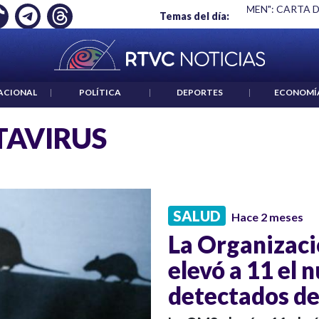
 EMPLEO: JP MORGAN
|
"HABLAR NO ES UN CRIMEN": CARTA 
Temas del día:
ACIONAL
|
POLÍTICA
|
DEPORTES
|
ECONOMÍ
AVIRUS
SALUD
Hace 2 meses
La Organizaci
elevó a 11 el 
detectados de