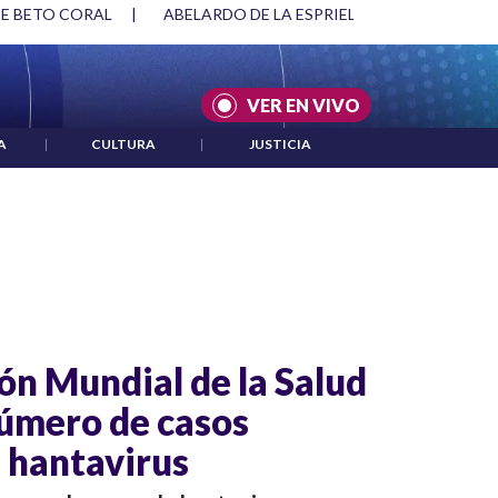
DE BETO CORAL
|
ABELARDO DE LA ESPRIELLA Y DMG
|
AC
VER EN VIVO
A
|
CULTURA
|
JUSTICIA
ón Mundial de la Salud
número de casos
 hantavirus