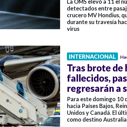
La OMS elevó a 11 el n
detectados entre pasaje
crucero MV Hondius, qu
durante su travesía hac
virus
INTERNACIONAL
Ha
Tras brote de 
fallecidos, pa
regresarán a s
Para este domingo 10 
hacia Países Bajos, Rein
Unidos y Canadá. El úl
como destino Australia