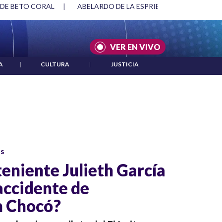
 DE BETO CORAL
|
ABELARDO DE LA ESPRIELLA Y DMG
|
VER EN VIVO
A
|
CULTURA
|
JUSTICIA
os
teniente Julieth García
accidente de
n Chocó?