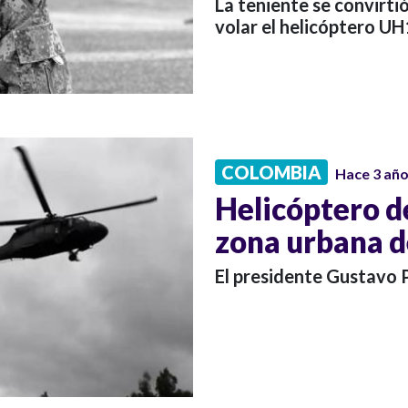
La teniente se convirtió
volar el helicóptero UH
COLOMBIA
Hace 3 añ
Helicóptero de
zona urbana d
El presidente Gustavo P