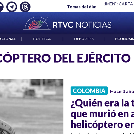
Ó EMPLEO: JP MORGAN
|
"HABLAR NO ES UN CRIMEN": CARTA
Temas del día:
ACIONAL
|
POLÍTICA
|
DEPORTES
|
ECONOMÍ
CÓPTERO DEL EJÉRCITO
COLOMBIA
Hace 3 añ
¿Quién era la 
que murió en 
helicóptero e