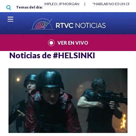
Pasar al contenido principal
O MÍNIMO NO DESTRUYÓ EMPLEO: JP MORGAN
|
"HABLAR NO ES UN CRIME
Temas del día:
L MUNDIAL 2026
|
VER EN VIVO
Noticias de
#HELSINKI