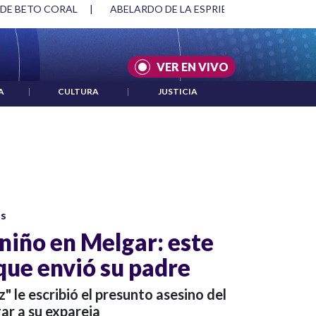
 DE BETO CORAL
|
ABELARDO DE LA ESPRIELLA Y DMG
|
VER EN VIVO
A
|
CULTURA
|
JUSTICIA
os
 niño en Melgar: este
que envió su padre
z" le escribió el presunto asesino del
ar a su expareja