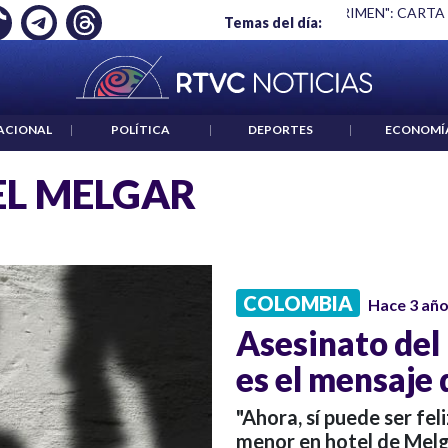
Ó EMPLEO: JP MORGAN
|
"HABLAR NO ES UN CRIMEN": CARTA
Temas del día:
ACIONAL
|
POLÍTICA
|
DEPORTES
|
ECONOMÍ
L MELGAR
COLOMBIA
Hace 3 añ
Asesinato del
es el mensaje 
"Ahora, sí puede ser feli
menor en hotel de Melg