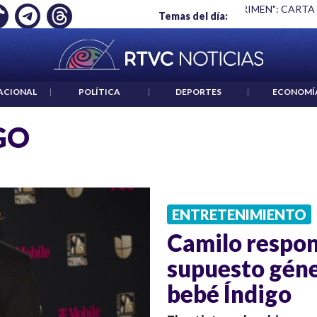
Ó EMPLEO: JP MORGAN
|
"HABLAR NO ES UN CRIMEN": CARTA
Temas del día:
ACIONAL
|
POLÍTICA
|
DEPORTES
|
ECONOMÍ
GO
ENTRETENIMIENTO
Camilo respond
supuesto géne
bebé Índigo