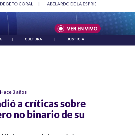
 DE BETO CORAL
|
ABELARDO DE LA ESPRIELLA Y DMG
|
VER EN VIVO
A
|
CULTURA
|
JUSTICIA
Hace 3 años
ió a críticas sobre
ro no binario de su