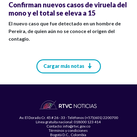
Confirman nuevos casos de viruela del
mono y el total se eleva a 15
El nuevo caso que fue detectado en un hombre de
Pereira, de quien aún no se conoce el origen del
contagio.
Paginación
Cargar más notas
Av. El Dorado Cr. 45 # 26 - 33 - Teléfonos (+57)(601) 2200700
Línea gratuita nacional: 018000 123 414
Contacto: info@rtvc.gov.co
Términos y condiciones
Bogotá D.C., Colombia