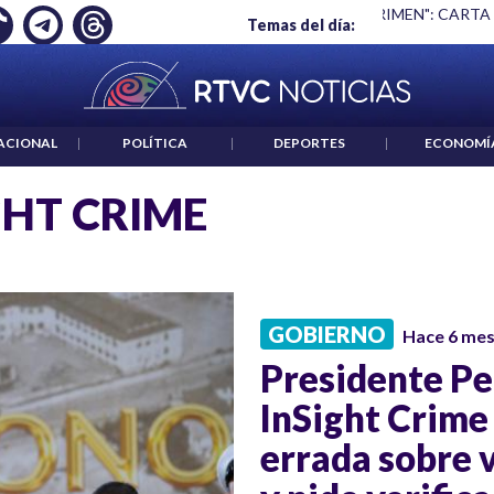
Ó EMPLEO: JP MORGAN
|
"HABLAR NO ES UN CRIMEN": CARTA
Temas del día:
ACIONAL
|
POLÍTICA
|
DEPORTES
|
ECONOMÍ
GHT CRIME
GOBIERNO
Hace 6 me
Presidente Pe
InSight Crime
errada sobre 