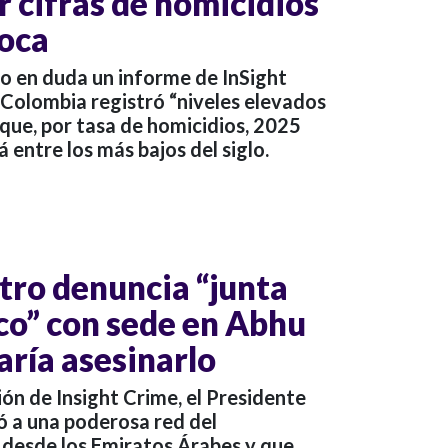
ar cifras de homicidios
coca
so en duda un informe de InSight
Colombia registró “niveles elevados
 que, por tasa de homicidios, 2025
á entre los más bajos del siglo.
tro denuncia “junta
ico” con sede en Abhu
aría asesinarlo
ón de Insight Crime, el Presidente
ó a una poderosa red del
 desde los Emiratos Árabes y que