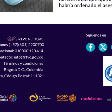
habría ordenado el ases
Síguenos en
léfonos (+57)(601) 2200700
 nacional: 018000 123 414
ntacto: info@rtvc.gov.co
Términos y condiciones
Bogotá D.C., Colombia
a, Código Postal: 111321