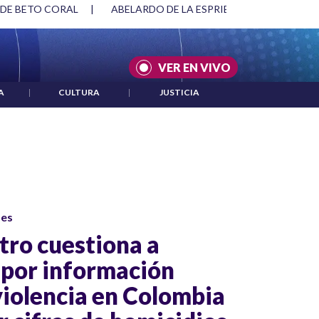
 DE BETO CORAL
|
ABELARDO DE LA ESPRIELLA Y DMG
|
VER EN VIVO
A
|
CULTURA
|
JUSTICIA
ses
tro cuestiona a
 por información
violencia en Colombia