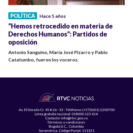
POLÍTICA
Hace 5 años
“Hemos retrocedido en materia de
Derechos Humanos”: Partidos de
oposición
Antonio Sanguino, María José Pizarro y Pablo
Catatumbo, fueron los voceros.
Av. El Dorado Cr. 45 # 26 - 33 - Teléfonos (+57)(601) 2200700
Línea gratuita nacional: 018000 123 414
Contacto: info@rtvc.gov.co
Términos y condiciones
Bogotá D.C., Colombia
Suramérica, Código Postal: 111321