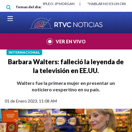
Pasar al contenido principal
|
"HABLAR NO ES UN CRIMEN": CARTA DE BETO CORAL
|
ABELARDO DE
Temas del día:
VER EN VIVO
INTERNACIONAL
Barbara Walters: falleció la leyenda de
la televisión en EE.UU.
Walters fue la primera mujer en presentar un
noticiero vespertino en su país.
01 de Enero 2023, 11:08 AM