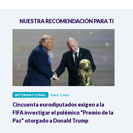
NUESTRA RECOMENDACIÓN PARA TI
INTERNACIONAL
Hace 1 mes
INTE
Cincuenta eurodiputados exigen a la
1,000
FIFA investigar el polémico "Premio de la
Isra
Paz" otorgado a Donald Trump
pers