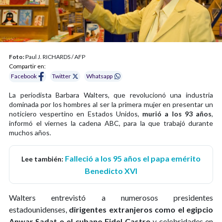
Foto:
Paul J. RICHARDS / AFP
Compartir en:
Facebook
Twitter
Whatsapp
La periodista Barbara Walters, que revolucionó una industria
dominada por los hombres al ser la primera mujer en presentar un
noticiero vespertino en Estados Unidos,
murió a los 93 años
,
informó el viernes la cadena ABC, para la que trabajó durante
muchos años.
Falleció a los 95 años el papa emérito
Lee también:
Benedicto XVI
Walters entrevistó a numerosos presidentes
estadounidenses,
dirigentes extranjeros como el egipcio
Anwar Sadat o el cubano Fidel Castro
y celebridades en