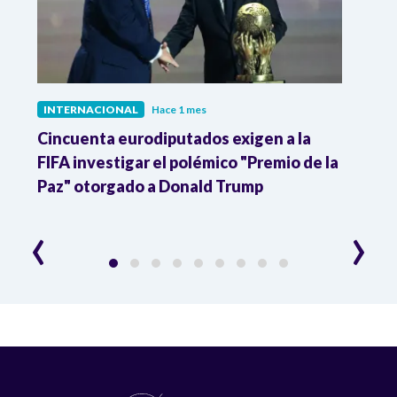
INTERNACIONAL
Hace 1 mes
INTE
Cincuenta eurodiputados exigen a la
1,000
FIFA investigar el polémico "Premio de la
Isra
Paz" otorgado a Donald Trump
pers
‹
›