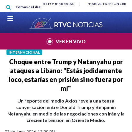
Pasar al contenido principal
ÍNIMO NO DESTRUYÓ EMPLEO: JP MORGAN
|
"HABLAR NO ES UN CRIMEN":
Temas del día:
VER EN VIVO
INTERNACIONAL
Choque entre Trump y Netanyahu por
ataques a Líbano: "Estás jodidamente
loco, estarías en prisión si no fuera por
mí"
Un reporte del medio Axios revela una tensa
conversación entre Donald Trump y Benjamin
Netanyahu en medio de las negociaciones con Irán y la
creciente tensión en Oriente Medio.
02 de Junio 2026, 12:20 PM