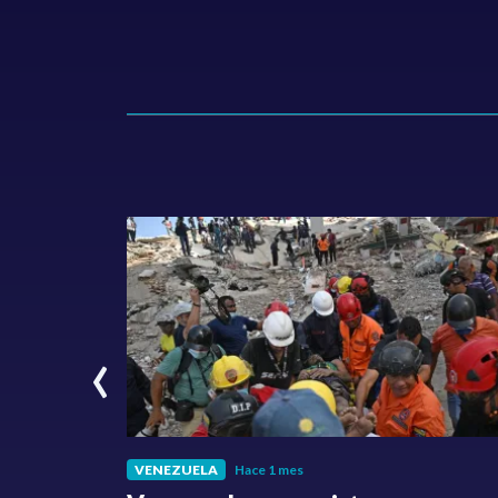
‹
VENEZUELA
Hace 1 mes