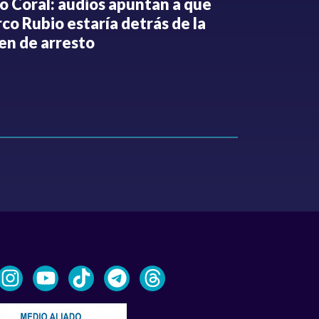
o Coral: audios apuntan a que
Gabriel Be
co Rubio estaría detrás de la
de la Espri
en de arresto
de despedi
públicos