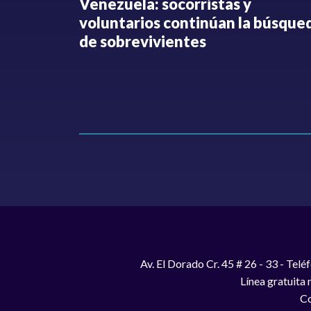
fue
Venezuela: socorristas y
o no ha
voluntarios continúan la búsque
Hollman
de sobrevivientes
Av. El Dorado Cr. 45 # 26 - 33 - Te
Línea gratuita
Co