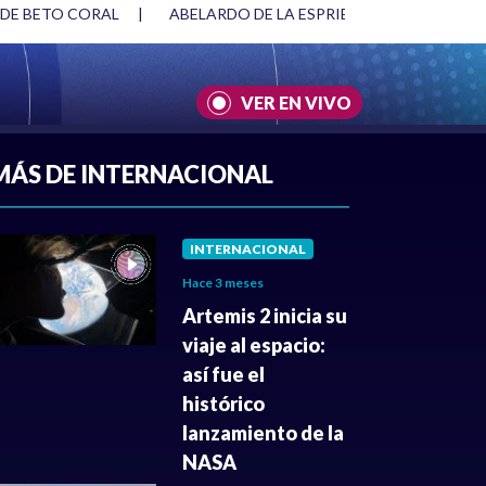
 DE BETO CORAL
|
ABELARDO DE LA ESPRIELLA Y DMG
|
VER EN VIVO
A
|
CULTURA
|
JUSTICIA
MÁS DE INTERNACIONAL
INTERNACIONAL
Hace 3 meses
Artemis 2 inicia su
viaje al espacio:
así fue el
histórico
lanzamiento de la
NASA