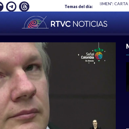
Ó EMPLEO: JP MORGAN
|
"HABLAR NO ES UN CRIMEN": CARTA
Temas del día:
ACIONAL
|
POLÍTICA
|
DEPORTES
|
ECONOMÍ