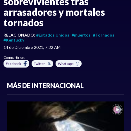
sobrevivientes tras
arrasadores y mortales
tornados
RELACIONADO:
#Estados Unidos
#muertos
#Tornados
#Kentucky
14 de Diciembre 2021, 7:32 AM
Compartir en:
Facebook
Twitter
Whatsapp
MÁS DE INTERNACIONAL