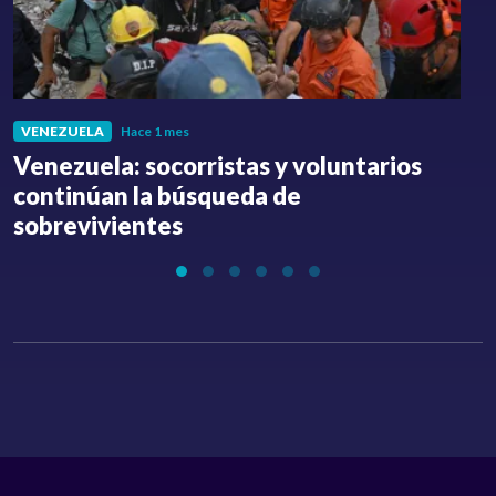
VENEZUELA
Hace 1 mes
Venezuela: socorristas y voluntarios
C
continúan la búsqueda de
a
sobrevivientes
l