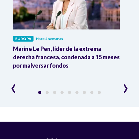
EUROPA
Hace 4 semanas
EURO
Marine Le Pen, líder de la extrema
Alema
l
derecha francesa, condenada a 15 meses
homb
por malversar fondos
viaja
‹
›