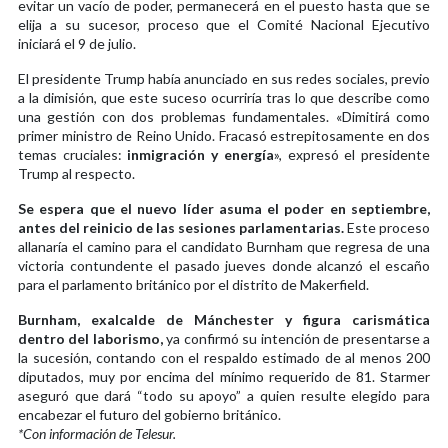
evitar un vacío de poder, permanecerá en el puesto hasta que se
elija a su sucesor, proceso que el Comité Nacional Ejecutivo
iniciará el 9 de julio.
El presidente Trump había anunciado en sus redes sociales, previo
a la dimisión, que este suceso ocurriría tras lo que describe como
una gestión con dos problemas fundamentales. «Dimitirá como
primer ministro de Reino Unido. Fracasó estrepitosamente en dos
temas cruciales:
inmigración y energía
», expresó el presidente
Trump al respecto.
Se espera que el nuevo líder asuma el poder en septiembre,
antes del reinicio de las sesiones parlamentarias.
Este proceso
allanaría el camino para el candidato Burnham que regresa de una
victoria contundente el pasado jueves donde alcanzó el escaño
para el parlamento británico por el distrito de Makerfield.
Burnham, exalcalde de Mánchester y figura carismática
dentro del laborismo,
ya confirmó su intención de presentarse a
la sucesión, contando con el respaldo estimado de al menos 200
diputados, muy por encima del mínimo requerido de 81. Starmer
aseguró que dará “todo su apoyo” a quien resulte elegido para
encabezar el futuro del gobierno británico.
*Con información de Telesur.