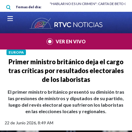
Pasar al contenido principal
RGAN
|
"HABLAR NO ES UN CRIMEN": CARTA DE BETO CORAL
|
ABELAR
Temas del día:
VER EN VIVO
EUROPA
Primer ministro británico deja el cargo
tras críticas por resultados electorales
de los laboristas
El primer ministro británico presentó su dimisión tras
las presiones de ministros y diputados de su partido,
luego del revés electoral que sufrieron los laboristas
en las elecciones locales y regionales.
22 de Junio 2026, 8:49 AM