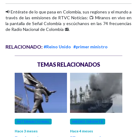
📢 Entérate de lo que pasa en Colombia, sus regiones y el mundo a
través de las emisiones de RTVC Noticias: 📺 Míranos en vivo en
la pantalla de Señal Colombia y escúchanos en las 74 frecuencias
de Radio Nacional de Colombia 📻.
RELACIONADO:
#Reino Unido
#primer ministro
TEMAS RELACIONADOS
INTERNACIONAL
MEDIO ORIENTE
MED
Hace 3 meses
Hace 4 meses
Hace 4