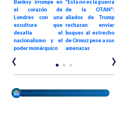
por
Banksy irrumpe en
"Esta no es la guerra
Ale
eino
el corazón de
de la OTAN":
y 
a a
Londres con una
aliados de Trump
renu
tras
escultura que
rechazan enviar
por 
s de
desafía el
buques al estrecho
bosq
nacionalismo y el
de Ormuz pese a sus
poder monárquico
amenazas
‹
›
Sigue a RTVC Noticias en Google News y mantente conectado