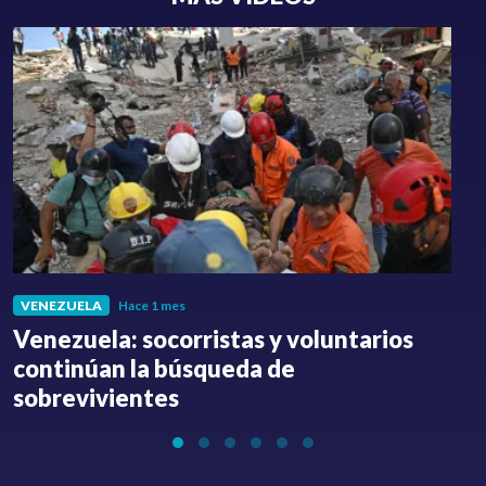
VENEZUELA
Hace 1 mes
Venezuela: socorristas y voluntarios
C
continúan la búsqueda de
a
sobrevivientes
l