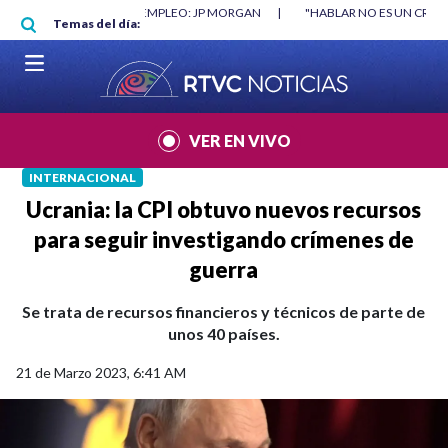
Pasar al contenido principal
RGAN
|
"HABLAR NO ES UN CRIMEN": CARTA DE BETO CORAL
|
ABELAR
Temas del día:
VER EN VIVO
INTERNACIONAL
Ucrania: la CPI obtuvo nuevos recursos
para seguir investigando crímenes de
guerra
Se trata de recursos financieros y técnicos de parte de
unos 40 países.
21 de Marzo 2023, 6:41 AM