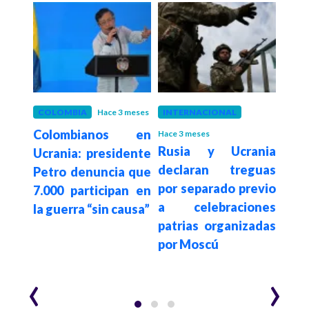
s
COLOMBIA
Hace 3 meses
INTERNACIONAL
SEGU
usia
Colombianos en
Hace 3 meses
Hace 3
Rusia y Ucrania
Pre
a de
Ucrania: presidente
declaran treguas
acu
ia de
Petro denuncia que
por separado previo
Co
ncia
7.000 participan en
a celebraciones
Inte
e su
la guerra “sin causa”
patrias organizadas
au
por Moscú
aten
Cau
‹
›