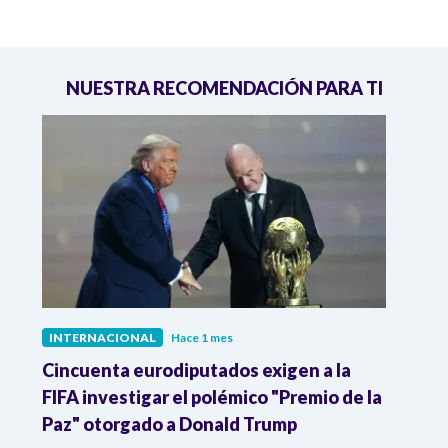
NUESTRA RECOMENDACIÓN PARA TI
INTERNACIONAL
Hace 1 mes
INTE
Cincuenta eurodiputados exigen a la
1,000
FIFA investigar el polémico "Premio de la
Isra
Paz" otorgado a Donald Trump
pers