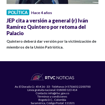
POLÍTICA
Hace 4 años
JEP cita a versión a general (r) Iván
Ramírez Quintero por retoma del
Palacio
Quintero deberá dar versión por la victimización de
miembros de la Unión Patriótica.
Av. El Dorado Cr. 45 # 26 - 33 - Teléfonos (+57)(601) 2200700
Línea gratuita nacional: 018000 123 414
Contacto: info@rtvc.gov.co
Términos y condiciones
Bogotá D.C., Colombia
Suramérica, Código Postal: 111321