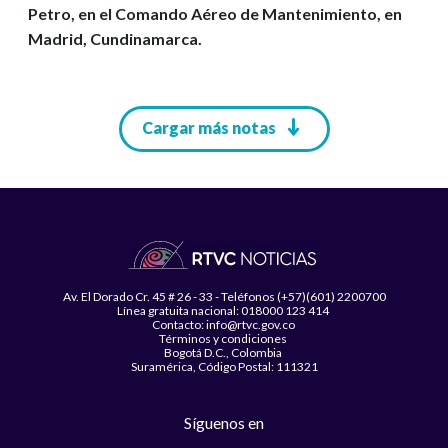
Petro, en el Comando Aéreo de Mantenimiento, en
Madrid, Cundinamarca.
Paginación
Cargar más notas
Av. El Dorado Cr. 45 # 26 - 33 - Teléfonos (+57)(601) 2200700
Línea gratuita nacional: 018000 123 414
Contacto: info@rtvc.gov.co
Términos y condiciones
Bogotá D.C., Colombia
Suramérica, Código Postal: 111321
Síguenos en