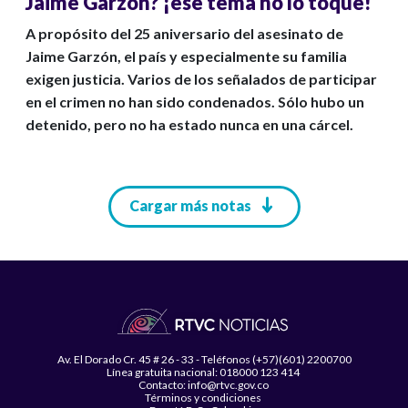
Jaime Garzón? ¡ese tema no lo toque!
A propósito del 25 aniversario del asesinato de
Jaime Garzón, el país y especialmente su familia
exigen justicia. Varios de los señalados de participar
en el crimen no han sido condenados. Sólo hubo un
detenido, pero no ha estado nunca en una cárcel.
Paginación
Cargar más notas
Av. El Dorado Cr. 45 # 26 - 33 - Teléfonos (+57)(601) 2200700
Línea gratuita nacional: 018000 123 414
Contacto: info@rtvc.gov.co
Términos y condiciones