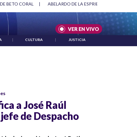
 DE BETO CORAL
|
ABELARDO DE LA ESPRIELLA Y DMG
|
VER EN VIVO
A
|
CULTURA
|
JUSTICIA
ses
ica a José Raúl
jefe de Despacho