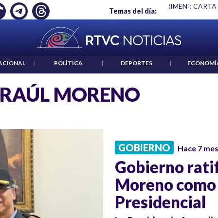
Ó EMPLEO: JP MORGAN
|
"HABLAR NO ES UN CRIMEN": CARTA
Temas del día:
ACIONAL
|
POLÍTICA
|
DEPORTES
|
ECONOMÍ
 RAÚL MORENO
GOBIERNO
Hace 7 me
Gobierno ratif
Moreno como 
Presidencial