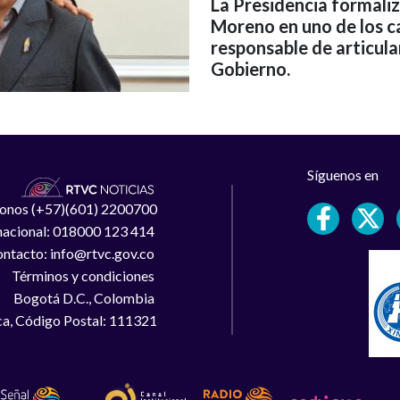
La Presidencia formaliz
Moreno en uno de los c
responsable de articula
Gobierno.
Síguenos en
léfonos (+57)(601) 2200700
 nacional: 018000 123 414
ntacto: info@rtvc.gov.co
Términos y condiciones
Bogotá D.C., Colombia
a, Código Postal: 111321