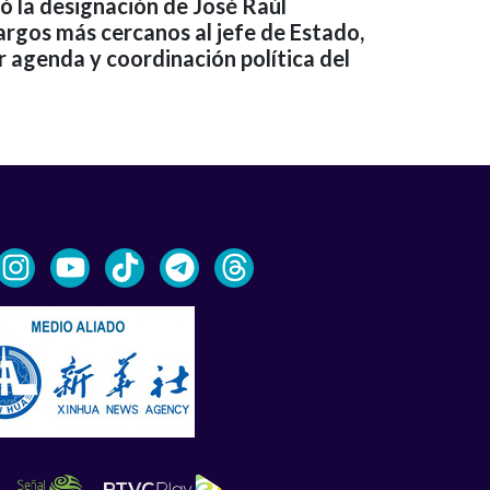
ó la designación de José Raúl
argos más cercanos al jefe de Estado,
r agenda y coordinación política del