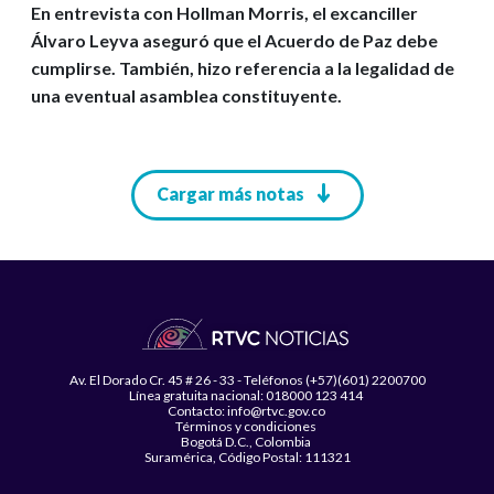
En entrevista con Hollman Morris, el excanciller
Álvaro Leyva aseguró que el Acuerdo de Paz debe
cumplirse. También, hizo referencia a la legalidad de
una eventual asamblea constituyente.
Paginación
Cargar más notas
Av. El Dorado Cr. 45 # 26 - 33 - Teléfonos (+57)(601) 2200700
Línea gratuita nacional: 018000 123 414
Contacto: info@rtvc.gov.co
Términos y condiciones
Bogotá D.C., Colombia
Suramérica, Código Postal: 111321