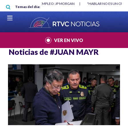
Pasar al contenido principal
O MÍNIMO NO DESTRUYÓ EMPLEO: JP MORGAN
|
"HABLAR NO ES UN CRIME
Temas del día:
L MUNDIAL 2026
|
VER EN VIVO
Noticias de
#JUAN MAYR