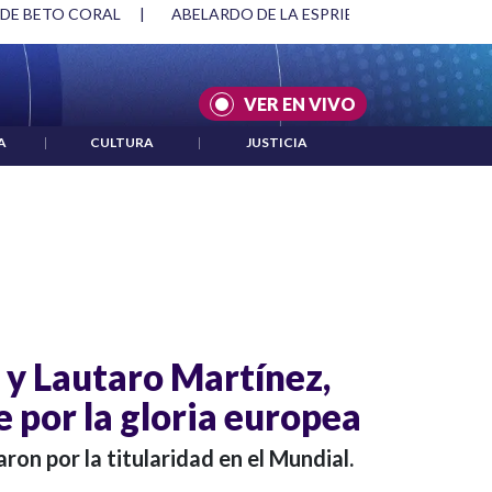
 DE BETO CORAL
|
ABELARDO DE LA ESPRIELLA Y DMG
|
VER EN VIVO
A
|
CULTURA
|
JUSTICIA
 y Lautaro Martínez,
e por la gloria europea
on por la titularidad en el Mundial.