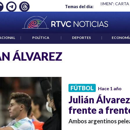
Ó EMPLEO: JP MORGAN
|
"HABLAR NO ES UN CRIMEN": CARTA
Temas del día:
ACIONAL
|
POLÍTICA
|
DEPORTES
|
ECONOMÍ
ÁN ÁLVAREZ
FÚTBOL
Hace 1 año
Julián Álvarez
frente a frent
Ambos argentinos pelear