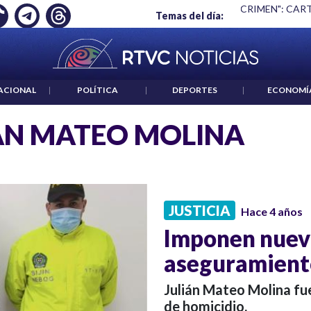
UYÓ EMPLEO: JP MORGAN
|
"HABLAR NO ES UN CRIMEN": CAR
Temas del día:
ACIONAL
|
POLÍTICA
|
DEPORTES
|
ECONOMÍ
ÁN MATEO MOLINA
JUSTICIA
Hace 4 años
Imponen nuev
aseguramiento
Julián Mateo Molina fue
de homicidio.