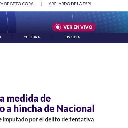
TA DE BETO CORAL
|
ABELARDO DE LA ESPRIELLA Y DMG
|
VER EN VIVO
A
|
CULTURA
|
JUSTICIA
a medida de
 a hincha de Nacional
 imputado por el delito de tentativa