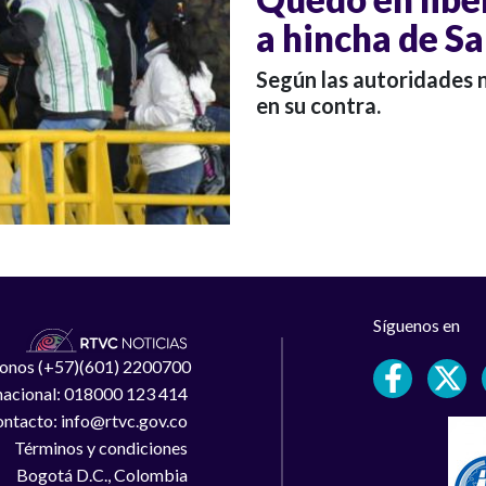
a hincha de S
Según las autoridades n
en su contra.
Síguenos en
léfonos (+57)(601) 2200700
 nacional: 018000 123 414
ntacto: info@rtvc.gov.co
Términos y condiciones
Bogotá D.C., Colombia