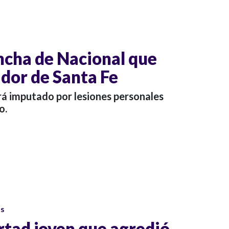
ncha de Nacional que
idor de Santa Fe
rá imputado por lesiones personales
o.
os
rtad joven que agredió