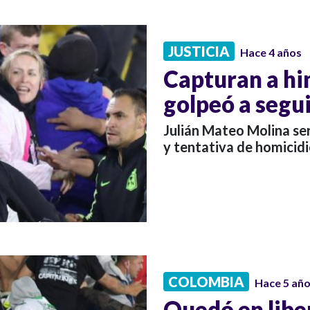
JUSTICIA
Hace 4 años
Capturan a hi
golpeó a segu
Julián Mateo Molina se
y tentativa de homicidi
COLOMBIA
Hace 5 añ
Quedó en libe