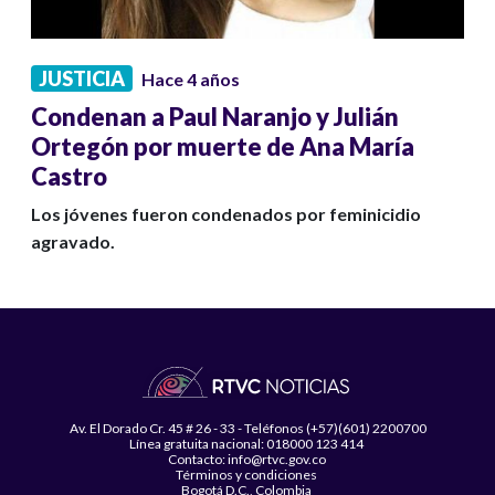
JUSTICIA
Hace 4 años
Condenan a Paul Naranjo y Julián
Ortegón por muerte de Ana María
Castro
Los jóvenes fueron condenados por feminicidio
agravado.
Av. El Dorado Cr. 45 # 26 - 33 - Teléfonos (+57)(601) 2200700
Línea gratuita nacional: 018000 123 414
Contacto: info@rtvc.gov.co
Términos y condiciones
Bogotá D.C., Colombia