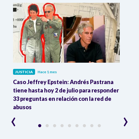
JUSTICIA
Hace 1 mes
JUST
ón
Caso Jeffrey Epstein: Andrés Pastrana
La JE
cia
tiene hasta hoy 2 de julio para responder
y mil
33 preguntas en relación con la red de
Colo
abusos
‹
›