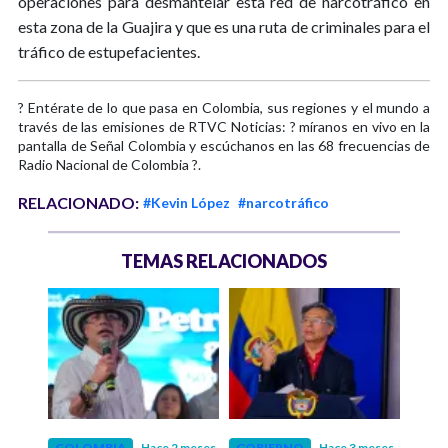
operaciones para desmantelar esta red de narcotráfico en
esta zona de la Guajira y que es una ruta de criminales para el
tráfico de estupefacientes.
? Entérate de lo que pasa en Colombia, sus regiones y el mundo a
través de las emisiones de RTVC Noticias: ? míranos en vivo en la
pantalla de Señal Colombia y escúchanos en las 68 frecuencias de
Radio Nacional de Colombia ?.
RELACIONADO:
#Kevin López
#narcotráfico
TEMAS RELACIONADOS
 meses
COLOMBIA
Hace 2 meses
GOBIERNO
Hace 3 meses
POLÍ