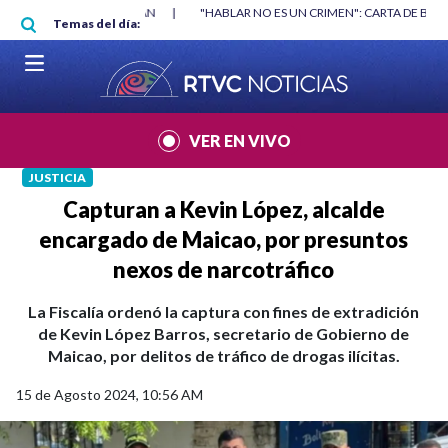
Pasar al contenido principal
RGAN
|
"HABLAR NO ES UN CRIMEN": CARTA DE BETO CORAL
|
ABELAR
Temas del día:
VER EN VIVO
JUSTICIA
Capturan a Kevin López, alcalde
encargado de Maicao, por presuntos
nexos de narcotráfico
La Fiscalía ordenó la captura con fines de extradición
de Kevin López Barros, secretario de Gobierno de
Maicao, por delitos de tráfico de drogas ilícitas.
15 de Agosto 2024, 10:56 AM