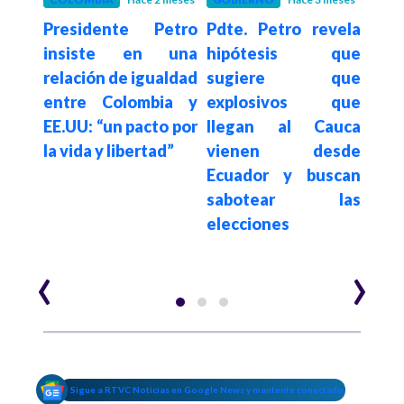
etro
Presidente Petro
Pdte. Petro revela
Soc
asil
insiste en una
hipótesis que
De 
X a
relación de igualdad
sugiere que
pre
gura
entre Colombia y
explosivos que
en c
C ‘ya
EE.UU: “un pacto por
llegan al Cauca
f
la vida y libertad”
vienen desde
narc
Ecuador y buscan
Flor
sabotear las
elecciones
‹
›
Sigue a RTVC Noticias en Google News y mantente conectado