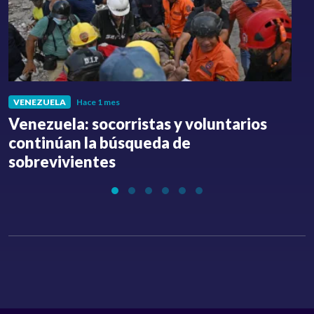
VENEZUELA
Hace 1 mes
Venezuela: socorristas y voluntarios
C
continúan la búsqueda de
a
sobrevivientes
l