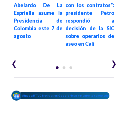
rcito
Capt
Abelardo De La
con los contratos”:
tado
pez
Espriella asume la
presidente Petro
n el
res
Presidencia de
respondió a
 José
aten
Colombia este 7 de
decisión de la SIC
pez,
Cau
agosto
sobre operarios de
mue
aseo en Cali
‹
›
Sigue a RTVC Noticias en Google News y mantente conectado