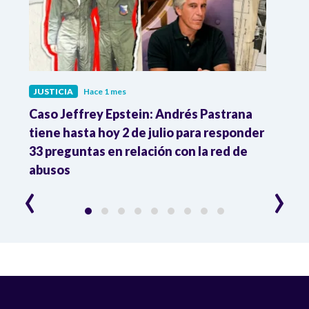
JUSTICIA
Hace 1 mes
JUST
ón
Caso Jeffrey Epstein: Andrés Pastrana
La JE
cia
tiene hasta hoy 2 de julio para responder
y mil
33 preguntas en relación con la red de
Colo
abusos
‹
›