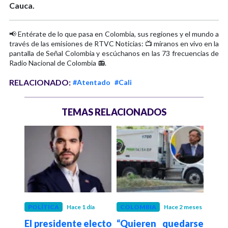
Cauca.
📢 Entérate de lo que pasa en Colombia, sus regiones y el mundo a
través de las emisiones de RTVC Noticias: 📺 míranos en vivo en la
pantalla de Señal Colombia y escúchanos en las 73 frecuencias de
Radio Nacional de Colombia 📻.
RELACIONADO:
#Atentado
#Cali
TEMAS RELACIONADOS
N
POLÍTICA
Hace 1 día
COLOMBIA
Hace 2 meses
SEGU
El presidente electo
“Quieren quedarse
Hace 3