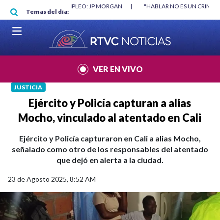
Pasar al contenido principal
RGAN
|
"HABLAR NO ES UN CRIMEN": CARTA DE BETO CORAL
|
ABELAR
Temas del día:
VER EN VIVO
JUSTICIA
Ejército y Policía capturan a alias
Mocho, vinculado al atentado en Cali
Ejército y Policía capturaron en Cali a alias Mocho,
señalado como otro de los responsables del atentado
que dejó en alerta a la ciudad.
23 de Agosto 2025, 8:52 AM