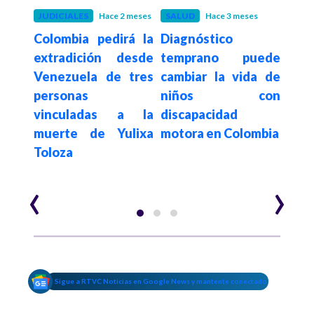
eses
JUDICIALES
Hace 2 meses
SALUD
Hace 3 meses
BOG
iza
Colombia pedirá la
Diagnóstico
As
atro
extradición desde
temprano puede
est
s de
Venezuela de tres
cambiar la vida de
añ
 del
personas
niños con
inte
o y
vinculadas a la
discapacidad
es
del
muerte de Yulixa
motora en Colombia
Tran
eill
Toloza
‹
›
Sigue a RTVC Noticias en Google News y mantente conectado