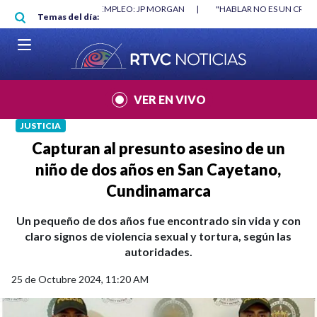
Pasar al contenido principal
RGAN
|
"HABLAR NO ES UN CRIMEN": CARTA DE BETO CORAL
|
ABELAR
Temas del día:
VER EN VIVO
JUSTICIA
Capturan al presunto asesino de un
niño de dos años en San Cayetano,
Cundinamarca
Un pequeño de dos años fue encontrado sin vida y con
claro signos de violencia sexual y tortura, según las
autoridades.
25 de Octubre 2024, 11:20 AM