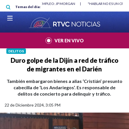
Pasar al contenido principal
RGAN
|
"HABLAR NO ES UN CRIMEN": CARTA DE BETO CORAL
|
ABELAR
Temas del día:
VER EN VIVO
DELITOS
Duro golpe de la Dijín a red de tráfico
de migrantes en el Darién
También embargaron bienes a alias ‘Cristián’ presunto
cabecilla de ‘Los Andariegos’. Es responsable de
delitos de concierto para delinquir y tráfico.
22 de Diciembre 2024, 3:05 PM