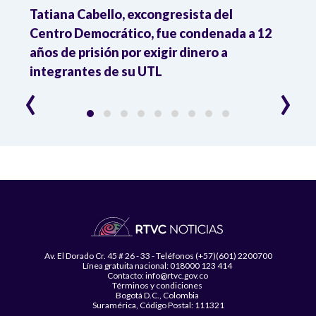
:
Tatiana Cabello, excongresista del
Meno
Centro Democrático, fue condenada a 12
pres
años de prisión por exigir dinero a
Abela
integrantes de su UTL
‹
›
Av. El Dorado Cr. 45 # 26 - 33 - Teléfonos (+57)(601) 2200700
Línea gratuita nacional: 018000 123 414
Contacto: info@rtvc.gov.co
Términos y condiciones
Bogotá D.C., Colombia
Suramérica, Código Postal: 111321