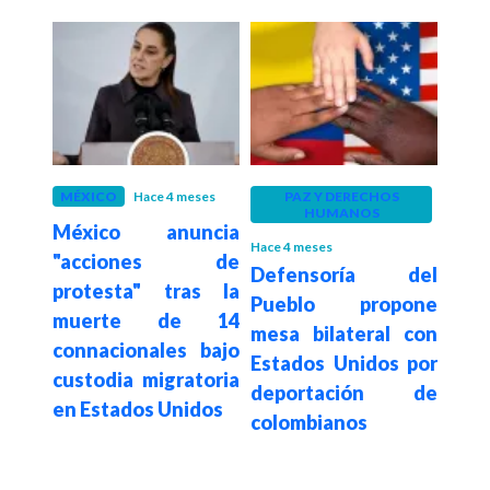
MÉXICO
Hace 4 meses
PAZ Y DERECHOS
EST
HUMANOS
México anuncia
Hace 5
Hace 4 meses
ría
Admi
"acciones de
Defensoría del
para
Tr
protesta" tras la
Pueblo propone
gares
379.
muerte de 14
mesa bilateral con
orden
med
connacionales bajo
Estados Unidos por
ctica
po
custodia migratoria
deportación de
ona
migr
en Estados Unidos
colombianos
es