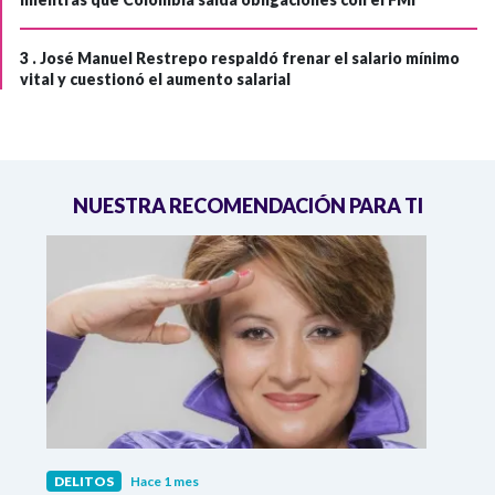
3 .
José Manuel Restrepo respaldó frenar el salario mínimo
vital y cuestionó el aumento salarial
NUESTRA RECOMENDACIÓN PARA TI
DELITOS
Hace 1 mes
DELI