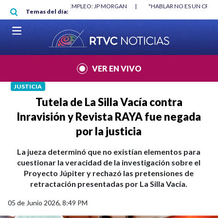
Pasar al contenido principal
O MÍNIMO NO DESTRUYÓ EMPLEO: JP MORGAN
|
"HABLAR NO ES UN CRIME
Temas del día:
L MUNDIAL 2026
|
VER EN VIVO
JUSTICIA
Tutela de La Silla Vacía contra
Inravisión y Revista RAYA fue negada
por la justicia
La jueza determinó que no existían elementos para
cuestionar la veracidad de la investigación sobre el
Proyecto Júpiter y rechazó las pretensiones de
retractación presentadas por La Silla Vacía.
05 de Junio 2026, 8:49 PM