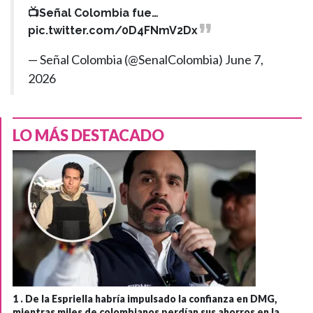
📺Señal Colombia fue…
pic.twitter.com/0D4FNmV2Dx
— Señal Colombia (@SenalColombia)
June 7,
2026
LO MÁS DESTACADO
1 .
De la Espriella habría impulsado la confianza en DMG,
mientras miles de colombianos perdían sus ahorros en la