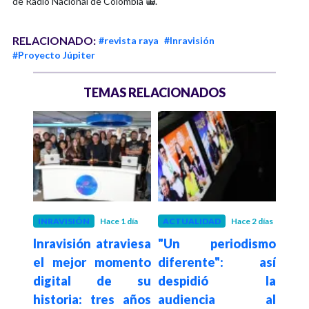
de Radio Nacional de Colombia 📻.
RELACIONADO:
#revista raya
#Inravisión
#Proyecto Júpiter
TEMAS RELACIONADOS
mes
INRAVISIÓN
Hace 1 día
ACTUALIDAD
Hace 2 días
INRA
Inravisión atraviesa
"Un periodismo
El
anos
el mejor momento
diferente": así
Inf
026:
digital de su
despidió la
de
historia: tres años
audiencia al
con