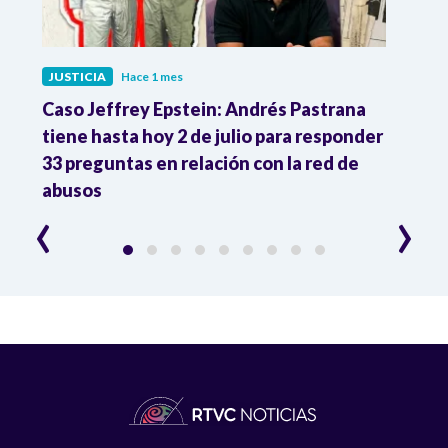
JUSTICIA
Hace 1 mes
JUST
a
Caso Jeffrey Epstein: Andrés Pastrana
La JE
2
tiene hasta hoy 2 de julio para responder
y mil
33 preguntas en relación con la red de
Colo
abusos
‹
›