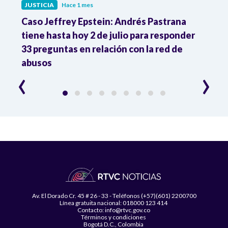
JUSTICIA
Hace 1 mes
JUST
ón
Caso Jeffrey Epstein: Andrés Pastrana
La JE
cia
tiene hasta hoy 2 de julio para responder
y mil
33 preguntas en relación con la red de
Colo
abusos
‹
›
Av. El Dorado Cr. 45 # 26 - 33 - Teléfonos (+57)(601) 2200700
Línea gratuita nacional: 018000 123 414
Contacto: info@rtvc.gov.co
Términos y condiciones
Bogotá D.C., Colombia