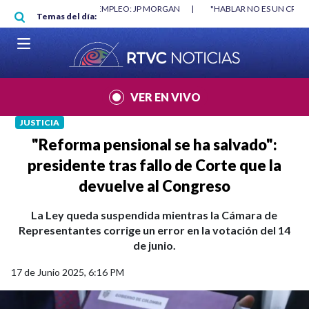
Pasar al contenido principal
O MÍNIMO NO DESTRUYÓ EMPLEO: JP MORGAN
|
"HABLAR NO ES UN CRIME
Temas del día:
L MUNDIAL 2026
|
VER EN VIVO
JUSTICIA
"Reforma pensional se ha salvado":
presidente tras fallo de Corte que la
devuelve al Congreso
La Ley queda suspendida mientras la Cámara de
Representantes corrige un error en la votación del 14
de junio.
17 de Junio 2025, 6:16 PM