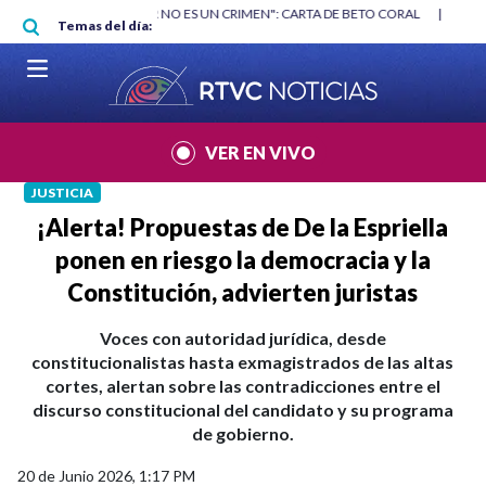
Pasar al contenido principal
RGAN
|
"HABLAR NO ES UN CRIMEN": CARTA DE BETO CORAL
|
ABELAR
Temas del día:
VER EN VIVO
JUSTICIA
¡Alerta! Propuestas de De la Espriella
ponen en riesgo la democracia y la
Constitución, advierten juristas
Voces con autoridad jurídica, desde
constitucionalistas hasta exmagistrados de las altas
cortes, alertan sobre las contradicciones entre el
discurso constitucional del candidato y su programa
de gobierno.
20 de Junio 2026, 1:17 PM