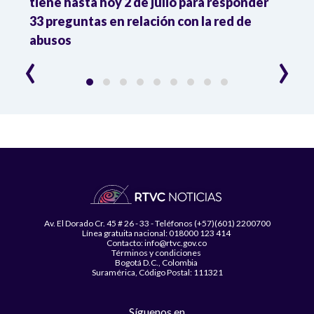
2
tiene hasta hoy 2 de julio para responder
y mil
33 preguntas en relación con la red de
Colo
abusos
‹
›
Av. El Dorado Cr. 45 # 26 - 33 - Teléfonos (+57)(601) 2200700
Línea gratuita nacional: 018000 123 414
Contacto: info@rtvc.gov.co
Términos y condiciones
Bogotá D.C., Colombia
Suramérica, Código Postal: 111321
Síguenos en