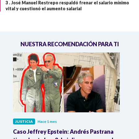
3 .
José Manuel Restrepo respaldó frenar el salario mínimo
vital y cuestionó el aumento salarial
NUESTRA RECOMENDACIÓN PARA TI
JUSTICIA
Hace 1 mes
JUST
a
Caso Jeffrey Epstein: Andrés Pastrana
La JE