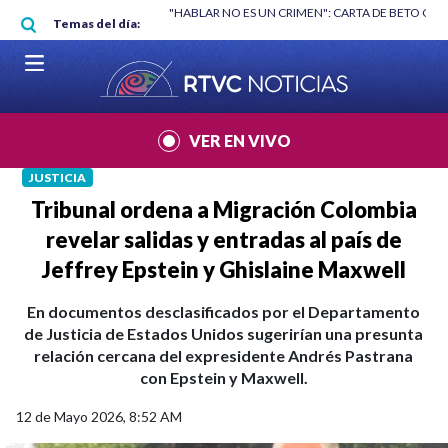
Pasar al contenido principal
RGAN
|
"HABLAR NO ES UN CRIMEN": CARTA DE BETO CORAL
|
ABELAR
Temas del día:
VER EN VIVO
JUSTICIA
Tribunal ordena a Migración Colombia
revelar salidas y entradas al país de
Jeffrey Epstein y Ghislaine Maxwell
En documentos desclasificados por el Departamento
de Justicia de Estados Unidos sugerirían una presunta
relación cercana del expresidente Andrés Pastrana
con Epstein y Maxwell.
12 de Mayo 2026, 8:52 AM