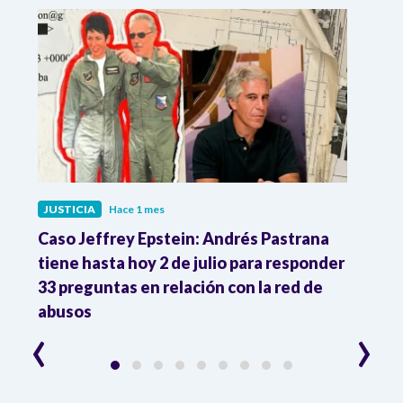
JUSTICIA
Hace 1 mes
JUST
ón
Caso Jeffrey Epstein: Andrés Pastrana
La JE
cia
tiene hasta hoy 2 de julio para responder
y mil
33 preguntas en relación con la red de
Colo
abusos
‹
›