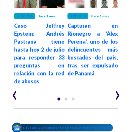
eses
JUSTICIA
Hace 1 mes
JUSTICIA
Hace 1 mes
COL
mbia
Caso Jeffrey
Capturan en
Migr
 a
Epstein: Andrés
Rionegro a 'Álex
cer
 que
Pastrana tiene
Pereira', uno de los
te
hasta hoy 2 de julio
delincuentes más
flu
ual
para responder 33
buscados del país,
elec
preguntas en
tras ser expulsado
pres
relación con la red
de Panamá
de abusos
‹
›
Sigue a RTVC Noticias en Google News y mantente conectado