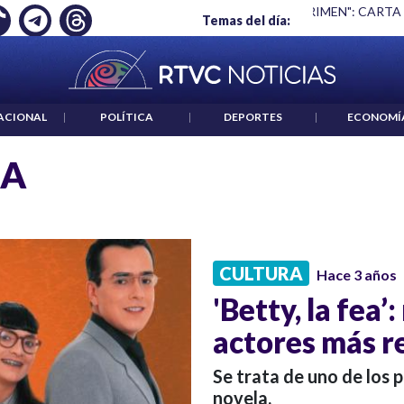
Ó EMPLEO: JP MORGAN
|
"HABLAR NO ES UN CRIMEN": CARTA
Temas del día:
ACIONAL
|
POLÍTICA
|
DEPORTES
|
ECONOMÍ
EA
CULTURA
Hace 3 años
'Betty, la fea’
actores más r
Se trata de uno de los 
novela.