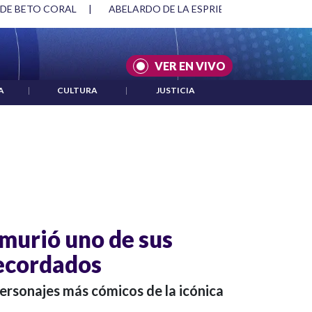
 DE BETO CORAL
|
ABELARDO DE LA ESPRIELLA Y DMG
|
VER EN VIVO
A
|
CULTURA
|
JUSTICIA
: murió uno de sus
ecordados
personajes más cómicos de la icónica