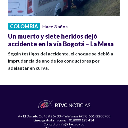
COLOMBIA
Hace 3 años
Un muerto y siete heridos dejó
accidente en la vía Bogotá – La Mesa
Según testigos del accidente, el choque se debió a
imprudencia de uno de los conductores por
adelantar en curva.
Av. El Dorado Cr. 45 # 26 - 33 - Teléfonos (+57)(601) 2200700
Línea gratuita nacional: 018000 123 414
Contacto: info@rtvc.gov.co