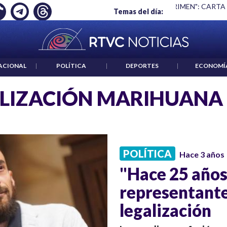
Ó EMPLEO: JP MORGAN
|
"HABLAR NO ES UN CRIMEN": CARTA
Temas del día:
ACIONAL
|
POLÍTICA
|
DEPORTES
|
ECONOMÍ
LIZACIÓN MARIHUANA
POLÍTICA
Hace 3 años
"Hace 25 año
representante
legalización