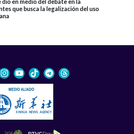
e dio en medio del debate en la
es que busca la legalización del uso
uana