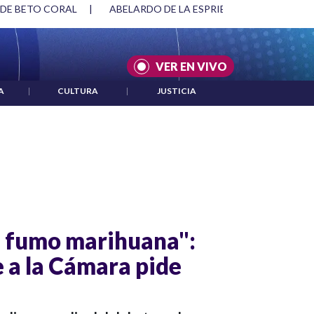
 DE BETO CORAL
|
ABELARDO DE LA ESPRIELLA Y DMG
|
VER EN VIVO
A
|
CULTURA
|
JUSTICIA
s fumo marihuana":
 a la Cámara pide