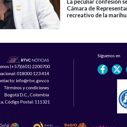
La peculiar confesión s
Cámara de Representant
recreativo de la marih
Síguenos en
léfonos (+57)(601) 2200700
 nacional: 018000 123 414
ntacto: info@rtvc.gov.co
Términos y condiciones
Bogotá D.C., Colombia
a, Código Postal: 111321