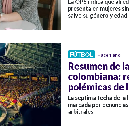
La OPS indica que alred
presenta en mujeres sin
salvo su género y edad
FÚTBOL
Hace 1 año
Resumen de la 
colombiana: re
polémicas de 
La séptima fecha de la 
marcada por denuncias 
arbitrales.