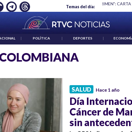
Ó EMPLEO: JP MORGAN
|
"HABLAR NO ES UN CRIMEN": CARTA
Temas del día:
ACIONAL
|
POLÍTICA
|
DEPORTES
|
ECONOMÍ
 COLOMBIANA
SALUD
Hace 1 año
Día Internacio
Cáncer de Mam
sin anteceden