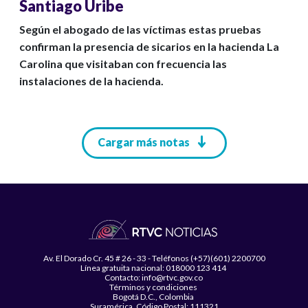
Santiago Uribe
Según el abogado de las víctimas estas pruebas
confirman la presencia de sicarios en la hacienda La
Carolina que visitaban con frecuencia las
instalaciones de la hacienda.
Paginación
Cargar más notas
Av. El Dorado Cr. 45 # 26 - 33 - Teléfonos (+57)(601) 2200700
Línea gratuita nacional: 018000 123 414
Contacto: info@rtvc.gov.co
Términos y condiciones
Bogotá D.C., Colombia
Suramérica, Código Postal: 111321