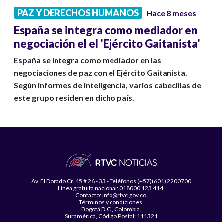
PAZ Y DERECHOS HUMANOS
Hace 8 meses
España se integra como mediador en
negociación el el 'Ejército Gaitanista'
España se integra como mediador en las
negociaciones de paz con el Ejército Gaitanista.
Según informes de inteligencia, varios cabecillas de
este grupo residen en dicho país.
Av. El Dorado Cr. 45 # 26 - 33 - Teléfonos (+57)(601) 2200700
Línea gratuita nacional: 018000 123 414
Contacto: info@rtvc.gov.co
Términos y condiciones
Bogotá D.C., Colombia
Suramérica, Código Postal: 111321