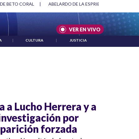
 DE BETO CORAL
|
ABELARDO DE LA ESPRIELLA Y DMG
|
VER EN VIVO
A
|
CULTURA
|
JUSTICIA
la a Lucho Herrera y a
investigación por
parición forzada