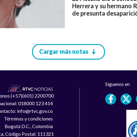
Herrera y su hermano Raf
de presunta desaparici
Cargar más notas
Síguenos en
léfonos (+57)(601) 2200700
 nacional: 018000 123 414
ntacto: info@rtvc.gov.co
Términos y condiciones
Bogotá D.C., Colombia
a, Código Postal: 111321