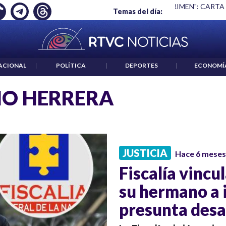
Ó EMPLEO: JP MORGAN
|
"HABLAR NO ES UN CRIMEN": CARTA
Temas del día:
ACIONAL
|
POLÍTICA
|
DEPORTES
|
ECONOMÍ
O HERRERA
JUSTICIA
Hace 6 meses
Fiscalía vincu
su hermano a 
presunta desa