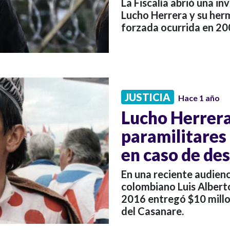
La Fiscalía abrió una in
Lucho Herrera y su her
forzada ocurrida en 2
JUSTICIA
Hace 1 año
Lucho Herrera
paramilitares
en caso de de
En una reciente audienci
colombiano Luis Albert
2016 entregó $10 millo
del Casanare.