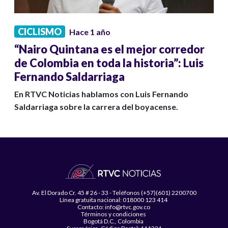
CICLISMO
Hace 1 año
“Nairo Quintana es el mejor corredor
de Colombia en toda la historia”: Luis
Fernando Saldarriaga
En RTVC Noticias hablamos con Luis Fernando
Saldarriaga sobre la carrera del boyacense.
Av. El Dorado Cr. 45 # 26 - 33 - Teléfonos (+57)(601) 2200700
Línea gratuita nacional: 018000 123 414
Contacto: info@rtvc.gov.co
Términos y condiciones
Bogotá D.C., Colombia