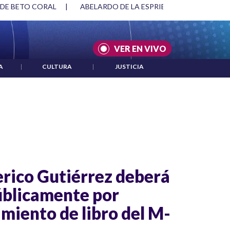
 DE BETO CORAL
|
ABELARDO DE LA ESPRIELLA Y DMG
|
VER EN VIVO
A
|
CULTURA
|
JUSTICIA
erico Gutiérrez deberá
úblicamente por
miento de libro del M-