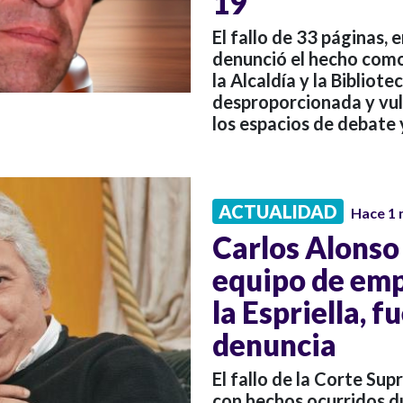
19
El fallo de 33 páginas, 
denunció el hecho como
la Alcaldía y la Biblio
desproporcionada y vul
los espacios de debate 
ACTUALIDAD
Hace 1
Carlos Alonso 
equipo de em
la Espriella, 
denuncia
El fallo de la Corte Su
con hechos ocurridos d