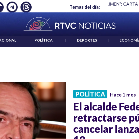
Ó EMPLEO: JP MORGAN
|
"HABLAR NO ES UN CRIMEN": CARTA
Temas del día:
ACIONAL
|
POLÍTICA
|
DEPORTES
|
ECONOMÍ
POLÍTICA
Hace 1 mes
El alcalde Fed
retractarse p
cancelar lanza