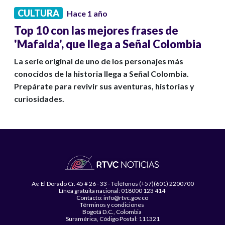
CULTURA
Hace 1 año
Top 10 con las mejores frases de
'Mafalda', que llega a Señal Colombia
La serie original de uno de los personajes más
conocidos de la historia llega a Señal Colombia.
Prepárate para revivir sus aventuras, historias y
curiosidades.
Av. El Dorado Cr. 45 # 26 - 33 - Teléfonos (+57)(601) 2200700
Línea gratuita nacional: 018000 123 414
Contacto: info@rtvc.gov.co
Términos y condiciones
Bogotá D.C., Colombia
Suramérica, Código Postal: 111321