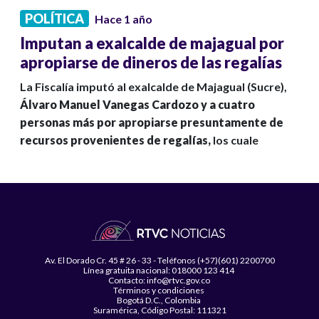
POLÍTICA
Hace 1 año
Imputan a exalcalde de majagual por
apropiarse de dineros de las regalías
La Fiscalía imputó al exalcalde de Majagual (Sucre),
Álvaro Manuel Vanegas Cardozo y a cuatro
personas más por apropiarse presuntamente de
recursos provenientes de regalías,
los cuale
Av. El Dorado Cr. 45 # 26 - 33 - Teléfonos (+57)(601) 2200700
Línea gratuita nacional: 018000 123 414
Contacto: info@rtvc.gov.co
Términos y condiciones
Bogotá D.C., Colombia
Suramérica, Código Postal: 111321