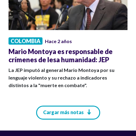
COLOMBIA
Hace 2 años
Mario Montoya es responsable de
crímenes de lesa humanidad: JEP
La JEP imputó al general Mario Montoya por su
lenguaje violento y su rechazo a indicadores
distintos a la "muerte en combate".
Paginación
Cargar más notas