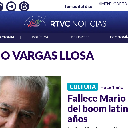
Ó EMPLEO: JP MORGAN
|
"HABLAR NO ES UN CRIMEN": CARTA
Temas del día:
ACIONAL
|
POLÍTICA
|
DEPORTES
|
ECONOMÍ
O VARGAS LLOSA
CULTURA
Hace 1 año
Fallece Mario 
del boom lati
años