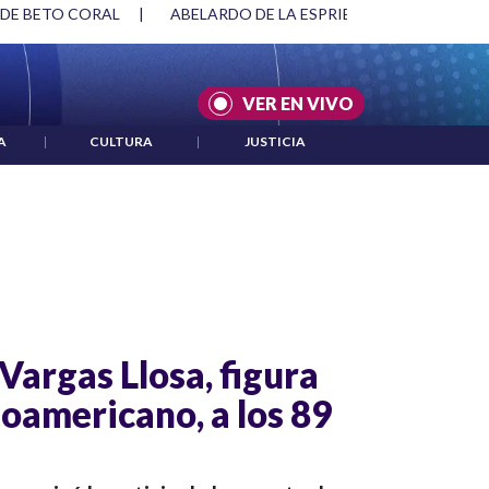
 DE BETO CORAL
|
ABELARDO DE LA ESPRIELLA Y DMG
|
VER EN VIVO
A
|
CULTURA
|
JUSTICIA
Vargas Llosa, figura
noamericano, a los 89